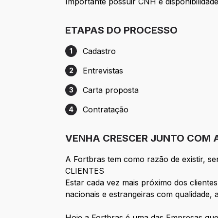
Importante possuir CNH e disponibilidade
ETAPAS DO PROCESSO
Cadastro
1
Etapa 1: Cadastro
Entrevistas
2
Etapa 2: Entrevistas
Carta proposta
3
Etapa 3: Carta proposta
Contratação
4
Etapa 4: Contratação
VENHA CRESCER JUNTO COM A
A Fortbras tem como razão de existir,
CLIENTES
Estar cada vez mais próximo dos clientes
nacionais e estrangeiras com qualidade, a
Hoje a Fortbras é uma das Empresas que 