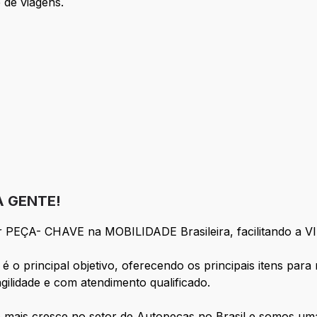
 de viagens.
 GENTE!
 ser PEÇA- CHAVE na MOBILIDADE Brasileira, facilitando
 é o principal objetivo, oferecendo os principais itens par
gilidade e com atendimento qualificado.
mais cresce no setor de Autopeças no Brasil e somos uma 