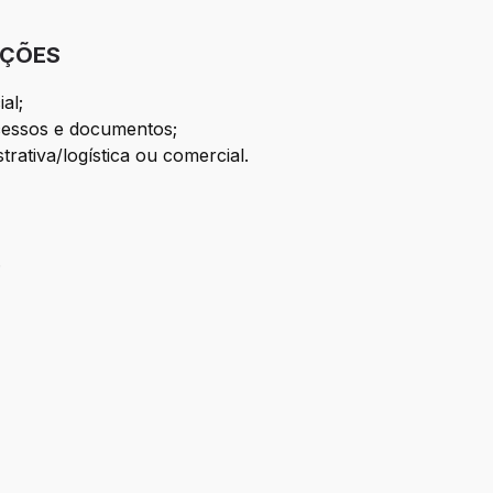
IÇÕES
al;
cessos e documentos;
rativa/logística ou comercial.
;