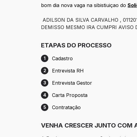
bom dia nova vaga na sibistiuiçao do
Sol
ADILSON DA SILVA CARVALHO , 0112
DEMISSO MESMO IRA CUMPRI AVISO 
ETAPAS DO PROCESSO
Cadastro
1
Etapa 1: Cadastro
Entrevista RH
2
Etapa 2: Entrevista RH
Entrevista Gestor
3
Etapa 3: Entrevista Gestor
Carta Proposta
4
Etapa 4: Carta Proposta
Contratação
5
Etapa 5: Contratação
VENHA CRESCER JUNTO COM A