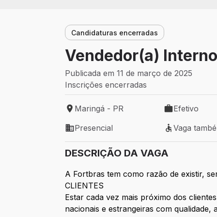
Candidaturas encerradas
Vendedor(a) Intern
Publicada em 11 de março de 2025
Inscrições encerradas
Maringá - PR
Efetivo
Local de trabalho: Maringá - PR
Tipo de vaga: 
Presencial
Vaga tamb
Modelo de trabalho: Presencial
Vaga também 
DESCRIÇÃO DA VAGA
A Fortbras tem como razão de existir,
CLIENTES
Estar cada vez mais próximo dos clientes
nacionais e estrangeiras com qualidade, a