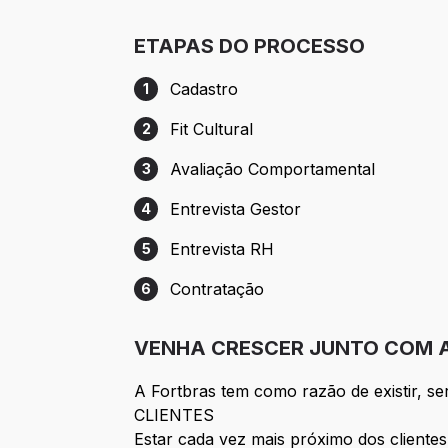
ETAPAS DO PROCESSO
Cadastro
1
Etapa 1: Cadastro
Fit Cultural
2
Etapa 2: Fit Cultural
Avaliação Comportamental
3
Etapa 3: Avaliação Comportamental
Entrevista Gestor
4
Etapa 4: Entrevista Gestor
Entrevista RH
5
Etapa 5: Entrevista RH
Contratação
6
Etapa 6: Contratação
VENHA CRESCER JUNTO COM A
A Fortbras tem como razão de existir,
CLIENTES
Estar cada vez mais próximo dos clientes